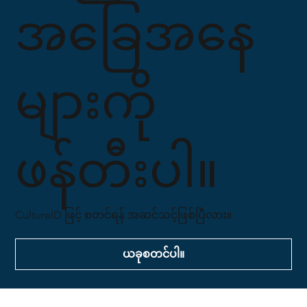
အခြေအနေ
များကို
ဖန်တီးပါ။
CultureID ဖြင့် စတင်ရန် အဆင်သင့်ဖြစ်ပြီလား။
ယခုစတင်ပါ။