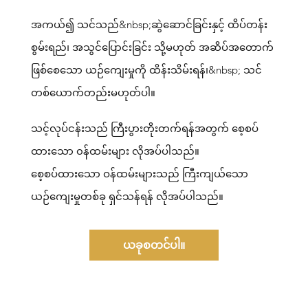
အကယ်၍ သင်သည်&nbsp;ဆွဲဆောင်ခြင်းနှင့် ထိပ်တန်း
စွမ်းရည်၊ အသွင်ပြောင်းခြင်း သို့မဟုတ် အဆိပ်အတောက်
ဖြစ်စေသော ယဉ်ကျေးမှုကို ထိန်းသိမ်းရန်၊&nbsp; သင်
တစ်ယောက်တည်းမဟုတ်ပါ။
သင့်လုပ်ငန်းသည် ကြီးပွားတိုးတက်ရန်အတွက် စေ့စပ်
ထားသော ၀န်ထမ်းများ လိုအပ်ပါသည်။
စေ့စပ်ထားသော ဝန်ထမ်းများသည် ကြီးကျယ်သော
ယဉ်ကျေးမှုတစ်ခု ရှင်သန်ရန် လိုအပ်ပါသည်။
ယခုစတင်ပါ။