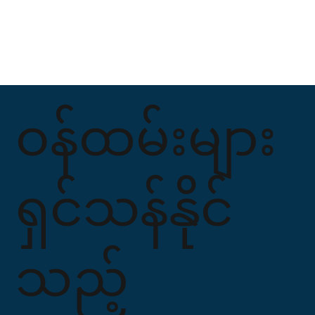
ဝန်ထမ်းများ
ရှင်သန်နိုင်
သည့်