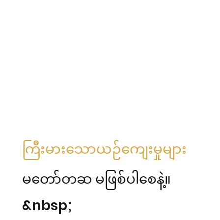
ကြီးမားသောယဉ်ကျေးမှုများ
မတော်တဆ မဖြစ်ပါစေနဲ့။
&nbsp;