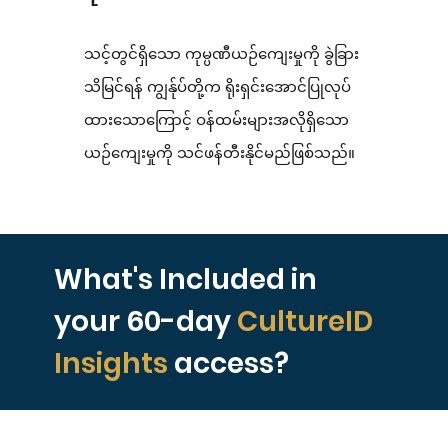
သင့်တွင်ရှိသော ကုမ္ပဏီယဉ်ကျေးမှုကို ခွဲခြား
သိမြင်ရန် ကျွန်ုပ်တို့က ရိုးရှင်းအောင်ပြုလုပ်
ထားသောကြောင့် ဝန်ထမ်းများအလိုရှိသော
ယဉ်ကျေးမှုကို သင်ဖန်တီးနိုင်မည်ဖြစ်သည်။
What's Included in
your 60-day
CultureID
Insights
access?