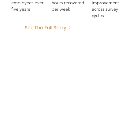
employees over
hours recovered
improvement
five years
per week
across survey
cycles
See the Full Story