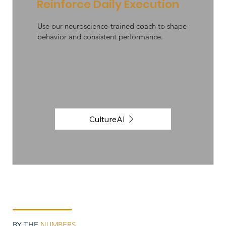
Reinforce Daily Execution
Use our neuroscience-trained coach to shape
behavior and consistent performance.
CultureAI
BY THE
NUMBERS