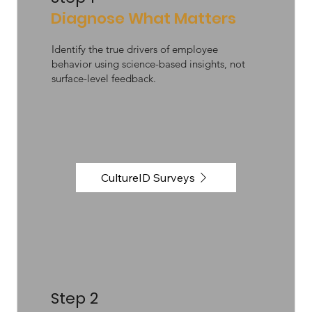
Diagnose What Matters
Identify the true drivers of employee
behavior using science-based insights, not
surface-level feedback.
CultureID Surveys
Step 2