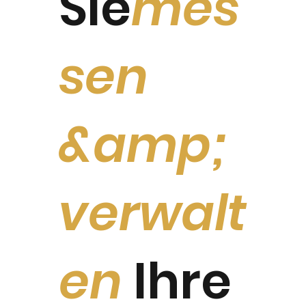
Sie
mes
sen
&amp;
verwalt
en
Ihre