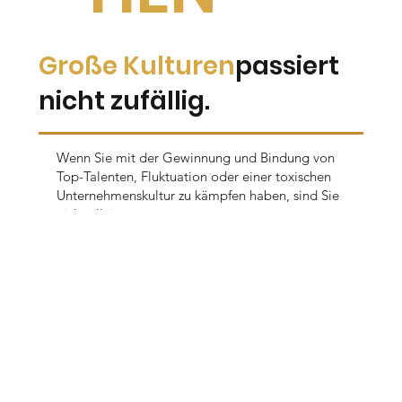
Große Kulturen
passiert
nicht zufällig.
Wenn Sie mit der Gewinnung und Bindung von
Top-Talenten, Fluktuation oder einer toxischen
Unternehmenskultur zu kämpfen haben, sind Sie
nicht allein.
Ihr Unternehmen braucht engagierte Mitarbeiter,
um zu wachsen.
Engagierte Mitarbeiter brauchen eine
großartige Kultur, um erfolgreich zu sein.