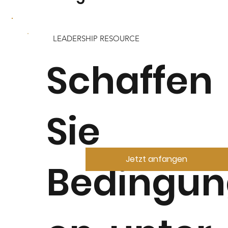
Wenn Sie mit der Gewinnung und Bindung von Top-
Talenten, Fluktuation oder einer toxischen
LEADERSHIP RESOURCE
Unternehmenskultur zu kämpfen haben, sind Sie nicht
allein.
Schaffen
Ihr Unternehmen braucht engagierte Mitarbeiter, um
zu wachsen.
Engagierte Mitarbeiter brauchen eine großartige
Sie
Kultur, um erfolgreich zu sein.
Jetzt anfangen
Jetzt anfangen
Bedingun