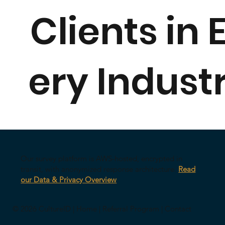
Clients in 
ery Indust
Our survey platform is AWS-hosted, encrypted in
transit, with anonymized response architecture.
Read
our Data & Privacy Overview
© 2026 CultureID |
Home
|
Referral Program
|
Contact