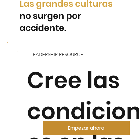
Las grandes culturas
no surgen por
accidente.
Si estás luchando con atraer y retener a los mejores
talentos, la rotación o una cultura tóxica, No estás
LEADERSHIP RESOURCE
solo.
Cree las
Su negocio necesita empleados comprometidos para
crecer.
Los empleados comprometidos necesitan una gran
cultura para prosperar.
condicio
Empezar ahora
Empezar ahora