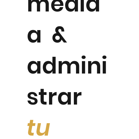
medid
a &
admini
strar
tu