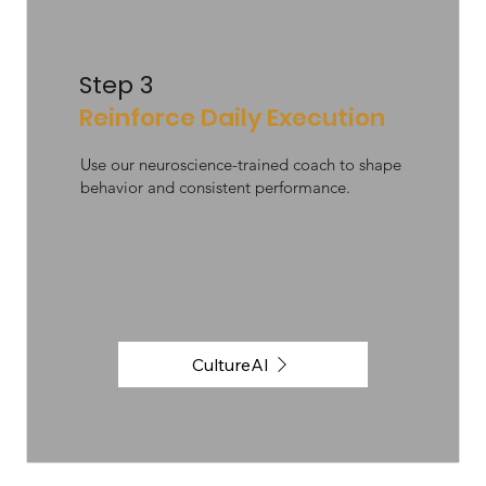
Step 3
Reinforce Daily Execution
Use our neuroscience-trained coach to shape
behavior and consistent performance.
CultureAI