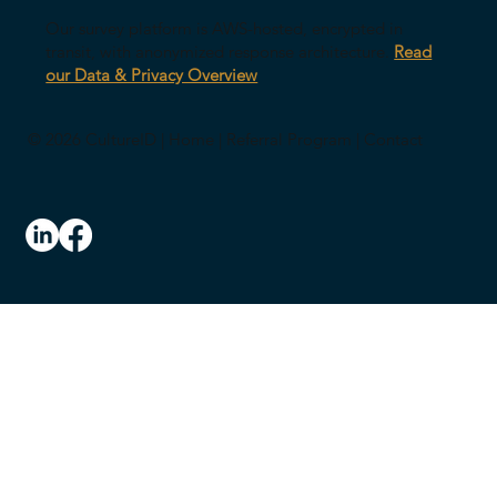
Our survey platform is AWS-hosted, encrypted in
transit, with anonymized response architecture.
Read
our Data & Privacy Overview
© 2026 CultureID |
Home
|
Referral Program
|
Contact