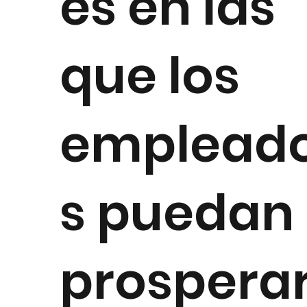
es en las
que los
emplead
s puedan
prospera