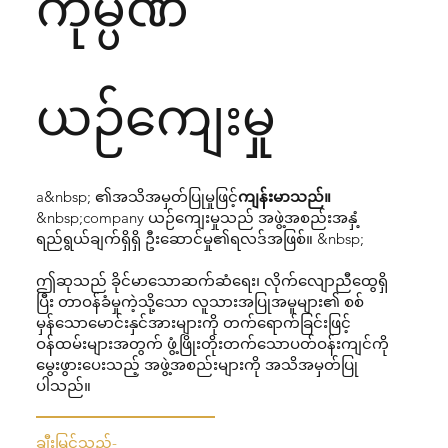
ကုမ္ပဏီ
ယဉ်ကျေးမှု
a&nbsp; ၏အသိအမှတ်ပြုမှုဖြင့်
ကျန်းမာသည်။
&nbsp;company ယဉ်ကျေးမှုသည် အဖွဲ့အစည်းအနှံ့
ရည်ရွယ်ချက်ရှိရှိ ဦးဆောင်မှု၏ရလဒ်အဖြစ်။ &nbsp;
ဤဆုသည် ခိုင်မာသောဆက်ဆံရေး၊ လိုက်လျောညီထွေရှိ
ပြီး တာဝန်ခံမှုကဲ့သို့သော လူသားအပြုအမူများ၏ စစ်
မှန်သောမောင်းနှင်အားများကို တက်ရောက်ခြင်းဖြင့်
ဝန်ထမ်းများအတွက် ဖွံ့ဖြိုးတိုးတက်သောပတ်ဝန်းကျင်ကို
မွေးဖွားပေးသည့် အဖွဲ့အစည်းများကို အသိအမှတ်ပြု
ပါသည်။
ချီးမြှင့်သည်-