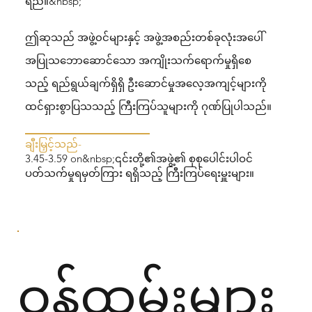
ရည်။&nbsp;
ဤဆုသည် အဖွဲ့၀င်များနှင့် အဖွဲ့အစည်းတစ်ခုလုံးအပေါ်
အပြုသဘောဆောင်သော အကျိုးသက်ရောက်မှုရှိစေ
သည့် ရည်ရွယ်ချက်ရှိရှိ ဦးဆောင်မှုအလေ့အကျင့်များကို
ထင်ရှားစွာပြသသည့် ကြီးကြပ်သူများကို ဂုဏ်ပြုပါသည်။
ချီးမြှင့်သည်-
3.45-3.59 on&nbsp;၎င်းတို့၏အဖွဲ့၏ စုစုပေါင်းပါဝင်
ပတ်သက်မှုရမှတ်ကြား ရရှိသည့် ကြီးကြပ်ရေးမှူးများ။
ဝန်ထမ်းများ