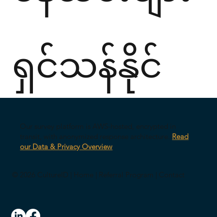
ရှင်သန်နိုင်
သည့်
Our survey platform is AWS-hosted, encrypted in
transit, with anonymized response architecture.
Read
our Data & Privacy Overview
© 2026 CultureID |
Home
|
Referral Program
|
Contact