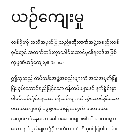
ယဉ်ကျေးမှု
တစ်ဦးကို အသိအမှတ်ပြုသည်။
တိုးတက်
အဖွဲ့အစည်းတစ်
ဝှမ်းတွင် အထက်တန်းလွှာခေါင်းဆောင်မှု၏ရလဒ်အဖြစ်
ကုမ္ပဏီယဉ်ကျေးမှု။ &nbsp;
ဤဆုသည် ထိပ်တန်းအဖွဲ့အစည်းများကို အသိအမှတ်ပြု
ပြီး စွမ်းဆောင်ရည်မြင့်သော ဝန်ထမ်းများနှင့် နက်ရှိုင်းစွာ
ပါဝင်လုပ်ကိုင်နေသော ဝန်ထမ်းများကို ဆွဲဆောင်နိုင်သော
ပတ်ဝန်းကျင်ကို မွေးဖွားပေးရန်အတွက် မမောမပန်း
အလုပ်လုပ်နေသော ခေါင်းဆောင်များ၏ သိသာထင်ရှား
သော ရည်ရွယ်ချက်ရှိရှိ ကတိကဝတ်ကို ဂုဏ်ပြုပါသည်။