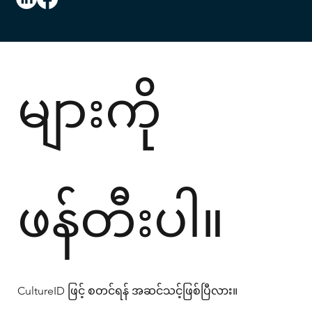
အခြေအနေ
များကို
ဖန်တီးပါ။
CultureID ဖြင့် စတင်ရန် အဆင်သင့်ဖြစ်ပြီလား။