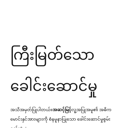
ကြီးမြတ်သော
ခေါင်းဆောင်မှု
အသိအမှတ်ပြုပါတယ်။
အဆင့်မြင့်
လူ့အပြုအမူ၏ အဓိက
မောင်းနှင်အားများကို စံနမူနာပြုသော ခေါင်းဆောင်မှုစွမ်း