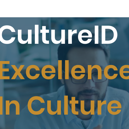
CultureID
Excellenc
In Culture