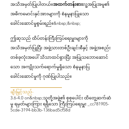
အသိအမှတ်ပြုပါတယ်။
အထက်တန်းစား
လူ့အပြုအမူ၏
အဓိကမောင်းနှင်အားများကို စံနမူနာပြုသော
ခေါင်းဆောင်မှုစွမ်းရည်။&nbsp;&nbsp;
ဤဆုသည် ထိပ်တန်းကြီးကြပ်ရေးမှူးများကို
အသိအမှတ်ပြုပြီး အဖွဲ့သားတစ်ဦးချင်းစီနှင့် အဖွဲ့အစည်း
တစ်ခုလုံးအပေါ် သိသာထင်ရှားပြီး အပြုသဘောဆောင်
သော အကျိုးသက်ရောက်မှုရှိသော စံနမူနာပြ
ခေါင်းဆောင်မှုကို ဂုဏ်ပြုပါသည်။
ချီးမြှင့်သည်-
3.6-4.0 on&nbsp;သူတို့အဖွဲ့၏ စုစုပေါင်း ထိတွေ့ဆက်ဆံ
မှု ရမှတ်များကြား ရရှိသော ကြီးကြပ်ရေးမှူး _cc781905-
5cde-3194-bb3b-136bad5cf58d