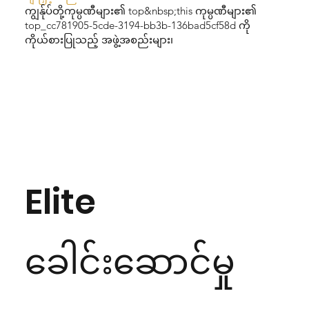
ကျွန်ုပ်တို့ကုမ္ပဏီများ၏ top&nbsp;this ကုမ္ပဏီများ၏
top_cc781905-5cde-3194-bb3b-136bad5cf58d ကို
ကိုယ်စားပြုသည့် အဖွဲ့အစည်းများ၊
Elite
ခေါင်းဆောင်မှု