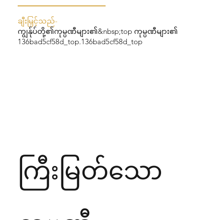
ချီးမြှင့်သည်-
ကျွန်ုပ်တို့၏ကုမ္ပဏီများ၏&nbsp;top ကုမ္ပဏီများ၏
136bad5cf58d_top.136bad5cf58d_top
ကြီးမြတ်သော