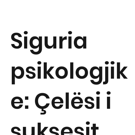
Siguria
psikologjik
e: Çelësi i
suksesit