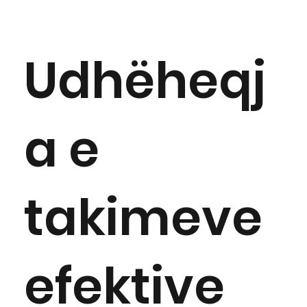
Udhëheqj
a e
takimeve
efektive