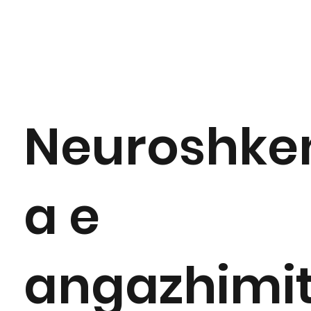
Neuroshke
a e
angazhimit