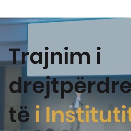
Trajnim i
drejtpërdre
të
i Instituti