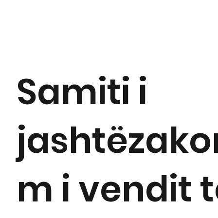
Samiti i
jashtëzako
m i vendit 