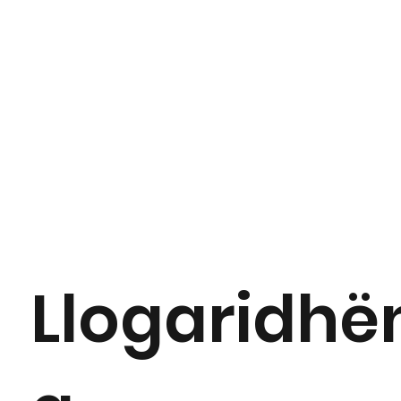
Llogaridhë