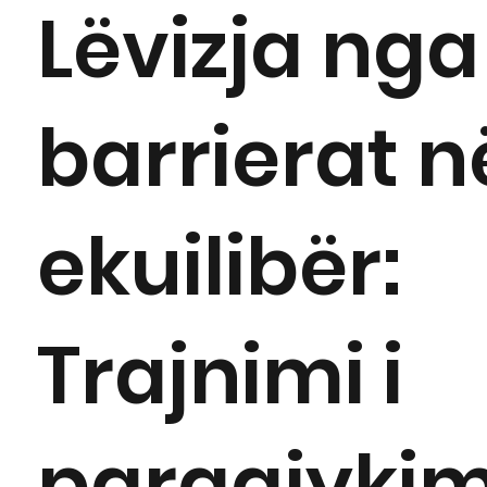
Lëvizja nga
barrierat n
ekuilibër:
Trajnimi i
paragjykim