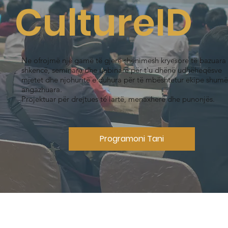
CultureID
Ne ofrojmë një gamë të gjerë shënimesh kryesore të bazuara
shkencë, seminare dhe uebinarë për t'u dhënë udhëheqësve
mjetet dhe njohuritë e duhura për të mbështetur ekipe shumë
angazhuara.
Projektuar për drejtues të lartë, menaxherë dhe punonjës.
Programoni Tani