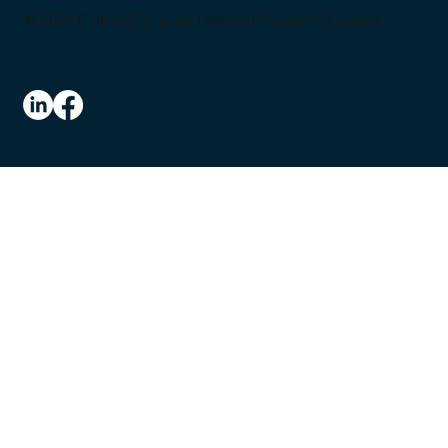
© 2026 CultureID |
Home
|
Referral Program
|
Contact